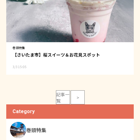
巻頭特集
【さいたま市】桜スイーツ＆お花見スポット
3/3 15:05
投
記事一
>
稿
覧
の
Category
ペ
ー
ジ
巻頭特集
送
り