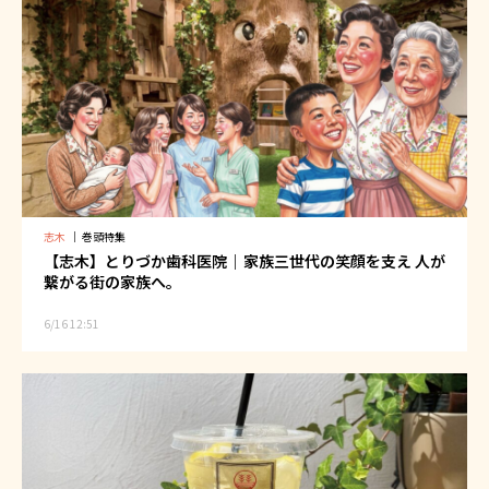
志木
｜
巻頭特集
【志木】とりづか歯科医院｜家族三世代の笑顔を支え 人が
繋がる街の家族へ。
6/16 12:51