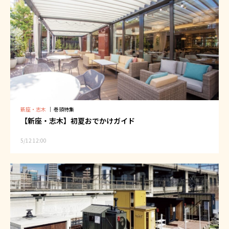
新座・志木
｜
巻頭特集
【新座・志木】初夏おでかけガイド
5/12 12:00