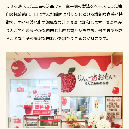
しさを追求した至高の逸品です。金平糖の製法をベースにした独
自の極薄飴は、口に含んだ瞬間にパリンと弾ける繊細な食感が特
徴で、中から溢れ出す濃厚な果汁と見事に調和します。青森県産
りんご特有の爽やかな酸味と芳醇な香りが際立ち、最後まで飽き
ることなくその贅沢な味わいを堪能できるのが魅力です。