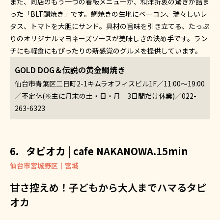
また、同店のもう一つの看板メニューが、和洋折衷の驚きが詰ま
った「BLT鯛焼き」です。鯛焼きの生地にベーコン、瑞々しいレ
タス、トマトを大胆にサンド。具材の旨味を引き立てる、たっぷ
りのオリジナルマヨネーズソースが美味しさの決め手です。ラン
チにも軽食にもぴったりの新感覚のグルメを提供しています。
GOLD DOG＆伝説の黄金鯛焼き
仙台市青葉区二日町2-1キムラオフィスビル1F／11:00～19:00
／不定休(※主に月末の土・日・月 3日間だけ休業)／022-
263-6323
タピオカ | cafe NAKANOWA.15min
仙台市宮城野区｜宮城
甘さ控えめ！子どもから大人までハマるタピ
オカ