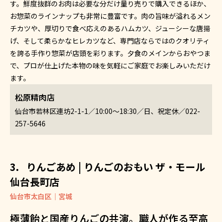
す。鮮度抜群のお肉は必要な分だけ量り売りで購入できるほか、
お惣菜のラインナップも非常に豊富です。肉の旨味が溢れるメン
チカツや、厚切りで食べ応えのあるハムカツ、ジューシーな唐揚
げ、そして柔らかなヒレカツなど、専門店ならではのクオリティ
を誇る手作り惣菜が店頭を彩ります。夕食のメインからおやつま
で、プロが仕上げた本物の味を気軽にご家庭でお楽しみいただけ
ます。
松原精肉店
仙台市若林区連坊2-1-1／10:00～18:30／日、祝定休／022-
257-5646
りんごあめ | りんごのおもい ザ・モール
仙台長町店
仙台市太白区｜宮城
極薄飴と国産りんごの共演。職人が作る至高