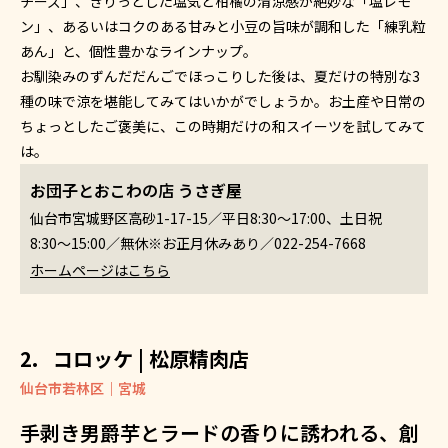
チーズ」、きりっとした塩気と柑橘の清涼感が絶妙な「塩レモ
ン」、あるいはコクのある甘みと小豆の旨味が調和した「練乳粒
あん」と、個性豊かなラインナップ。
お馴染みのずんだだんごでほっこりした後は、夏だけの特別な3
種の味で涼を堪能してみてはいかがでしょうか。お土産や日常の
ちょっとしたご褒美に、この時期だけの和スイーツを試してみて
は。
お団子とおこわの店 うさぎ屋
仙台市宮城野区高砂1-17-15／平日8:30〜17:00、土日祝
8:30〜15:00／無休※お正月休みあり／022-254-7668
ホームページはこちら
コロッケ | 松原精肉店
仙台市若林区｜宮城
手剥き男爵芋とラードの香りに誘われる、創