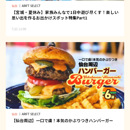
仙台
｜
ARIFT SELECT
【宮城・夏休み】家族みんなで1日中遊び尽くす！楽しい
思い出を作るお出かけスポット特集Part1
7/21 12:00
仙台
｜
ARIFT SELECT
【仙台周辺】一口で虜！本気のかぶりつきハンバーガー