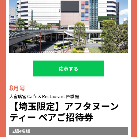
応募する
8
月号
大宮璃宮 Caf’e＆Restaurant 四季庭
【埼玉限定】アフタヌーン
ティー ペアご招待券
2組4名様