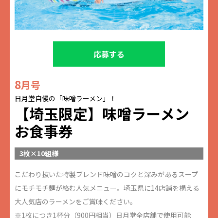
応募する
8
月号
日月堂自慢の「味噌ラーメン」！
【埼玉限定】味噌ラーメン
お食事券
3枚×10組様
こだわり抜いた特製ブレンド味噌のコクと深みがあるスープ
にモチモチ麺が絡む人気メニュー。埼玉県に14店舗を構える
大人気店のラーメンをご賞味ください。
※1枚につき1杯分（900円相当）日月堂全店舗で使用可能