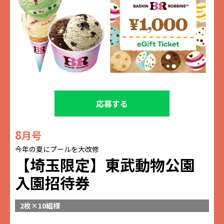
応募する
8
月号
今年の夏にプールを大改修
【埼玉限定】東武動物公園
入園招待券
2枚×10組様