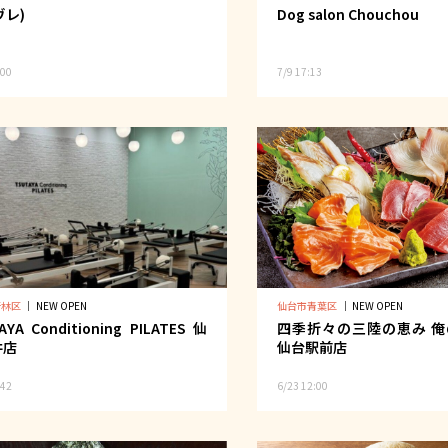
(ヴレ)
Dog salon Chouchou
:00
7/9 17:13
若林区
｜
NEW OPEN
仙台市青葉区
｜
NEW OPEN
AYA Conditioning PILATES 仙
四季折々の三陸の恵み 俺
井店
仙台駅前店
:42
6/23 12:00