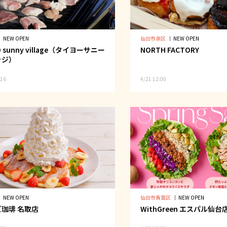
｜
NEW OPEN
仙台市泉区
｜
NEW OPEN
O sunny village（タイヨーサニー
NORTH FACTORY
ッジ）
:16
4/21 12:00
｜
NEW OPEN
仙台市青葉区
｜
NEW OPEN
珈琲 名取店
WithGreen エスパル仙台