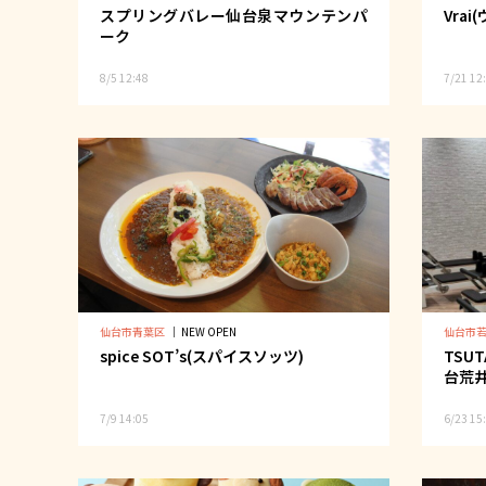
スプリングバレー仙台泉マウンテンパ
Vrai
ーク
8/5 12:48
7/21 12
仙台市青葉区
｜
NEW OPEN
仙台市
spice SOT’s(スパイスソッツ)
TSUT
台荒
7/9 14:05
6/23 15