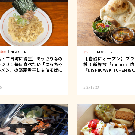
青葉区
｜
NEW OPEN
岩沼市
｜
NEW OPEN
台・二日町に誕生】あっさりなの
【岩沼にオープン】ブラ
ッツリ！毎日食べたい「つるちゃ
模！新施設「miiina」
ーメン」の淡麗煮干し＆油そばに
「NISHIKIYA KITCHEN & 
目
55
5/25 15:23