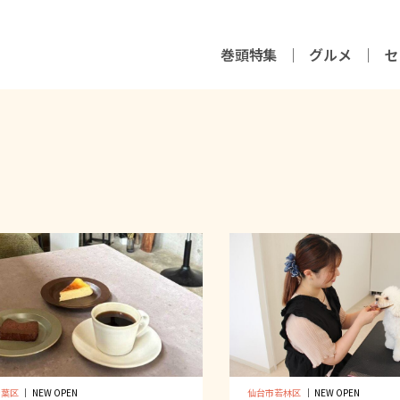
巻頭特集
グルメ
セ
青葉区
｜
NEW OPEN
仙台市若林区
｜
NEW OPEN