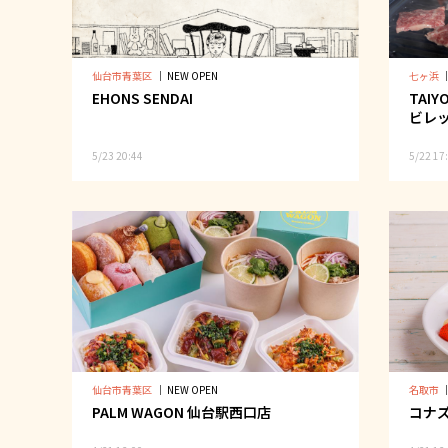
仙台市青葉区
｜
NEW OPEN
七ヶ浜
EHONS SENDAI
TAIY
ビレ
5/23 20:44
5/22 17
仙台市青葉区
｜
NEW OPEN
名取市
PALM WAGON 仙台駅西口店
コナズ