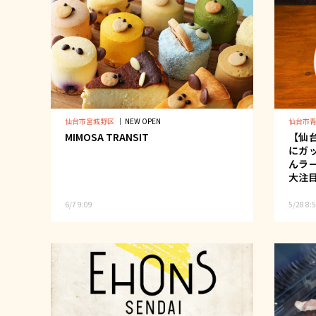
仙台市宮城野区
｜
NEW OPEN
仙台市
MIMOSA TRANSIT
【仙
にガ
んラ
大注
6/7 9:09
5/28 8: