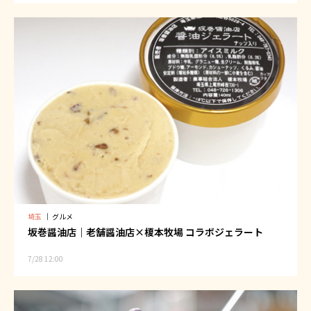
埼玉
｜
グルメ
坂巻醤油店｜老舗醤油店×榎本牧場 コラボジェラート
7/28 12:00