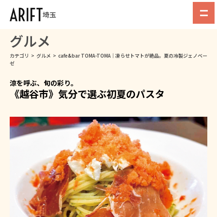
埼玉
グルメ
カテゴリ
>
グルメ
>
cafe&bar TOMA-TOMA｜凍らせトマトが絶品。夏の冷製ジェノベー
ゼ
涼を呼ぶ、旬の彩り。
《越谷市》気分で選ぶ初夏のパスタ