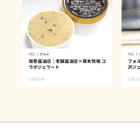
埼玉
｜
グルメ
埼玉
｜
坂巻醤油店｜老舗醤油店×榎本牧場 コ
フォ
ラボジェラート
沢ジ
7/28 12:00
7/28 12