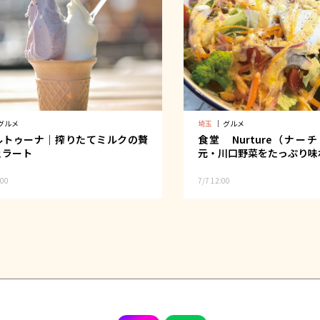
グルメ
埼玉
｜
グルメ
ルトゥーナ｜搾りたてミルクの贅
食堂 Nurture（ナー
ェラート
元・川口野菜をたっぷり味
:00
7/7 12:00