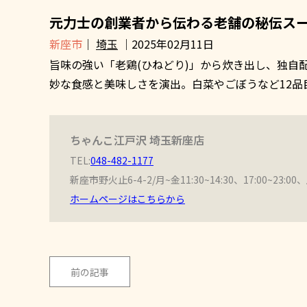
元力士の創業者から伝わる老舗の秘伝スー
新座市
｜
埼玉
｜2025年02月11日
旨味の強い「老鶏(ひねどり)」から炊き出し、独自
妙な食感と美味しさを演出。白菜やごぼうなど12品目
ちゃんこ江戸沢 埼玉新座店
TEL:
048-482-1177
新座市野火止6-4-2/月~金11:30~14:30、17:00~23:00
ホームページはこちらから
前の記事