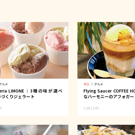
グルメ
埼玉
｜
グルメ
ateria LIMONE｜3種の味が選べ
Flying Saucer COFFEE
手づくりジェラート
なハーモニーのアフォガー
00
7/28 12:00