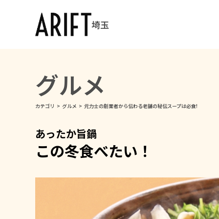
埼玉
グルメ
カテゴリ
>
グルメ
>
元力士の創業者から伝わる老舗の秘伝スープは必食!
あったか旨鍋
この冬食べたい！