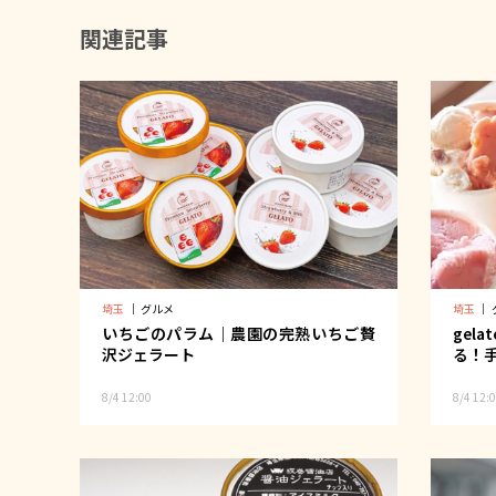
関連記事
埼玉
｜
グルメ
埼玉
｜
いちごのパラム｜農園の完熟いちご贅
gel
沢ジェラート
る！
8/4 12:00
8/4 12: