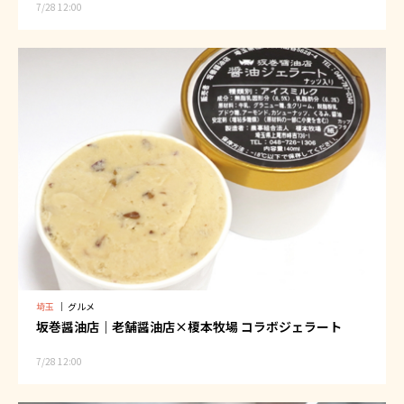
7/28 12:00
埼玉
｜
グルメ
坂巻醤油店｜老舗醤油店×榎本牧場 コラボジェラート
7/28 12:00