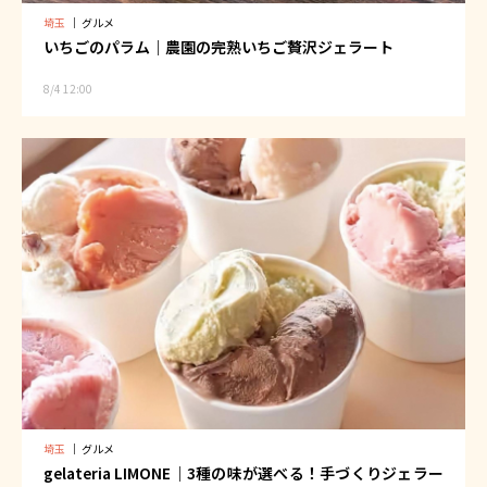
埼玉
｜
グルメ
いちごのパラム｜農園の完熟いちご贅沢ジェラート
8/4 12:00
埼玉
｜
グルメ
gelateria LIMONE｜3種の味が選べる！手づくりジェラー