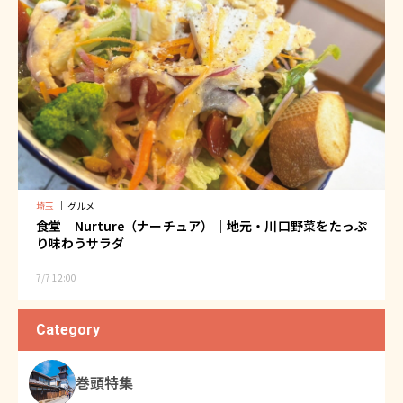
埼玉
｜
グルメ
食堂 Nurture（ナーチュア）｜地元・川口野菜をたっぷ
り味わうサラダ
7/7 12:00
Category
巻頭特集