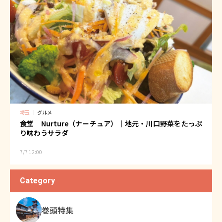
埼玉
｜
グルメ
食堂 Nurture（ナーチュア）｜地元・川口野菜をたっぷ
り味わうサラダ
7/7 12:00
Category
巻頭特集