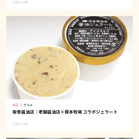
7/28 12:00
埼玉
｜
グルメ
坂巻醤油店｜老舗醤油店×榎本牧場 コラボジェラート
7/28 12:00