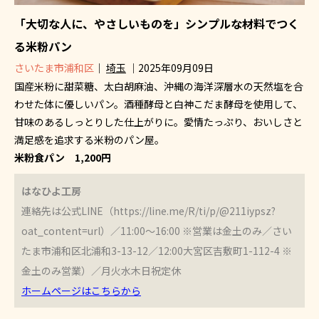
「大切な人に、やさしいものを」シンプルな材料でつく
る米粉パン
さいたま市浦和区
｜
埼玉
｜2025年09月09日
国産米粉に甜菜糖、太白胡麻油、沖縄の海洋深層水の天然塩を合
わせた体に優しいパン。酒種酵母と白神こだま酵母を使用して、
甘味のあるしっとりした仕上がりに。愛情たっぷり、おいしさと
満足感を追求する米粉のパン屋。
米粉食パン 1,200円
はなひよ工房
連絡先は公式LINE（https://line.me/R/ti/p/@211iypsz?
oat_content=url）／11:00～16:00 ※営業は金土のみ／さい
たま市浦和区北浦和3-13-12／12:00大宮区吉敷町1-112-4 ※
金土のみ営業）／月火水木日祝定休
ホームページはこちらから