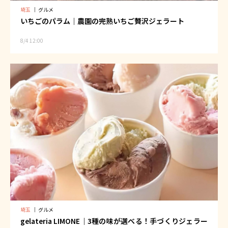
埼玉
｜
グルメ
いちごのパラム｜農園の完熟いちご贅沢ジェラート
8/4 12:00
埼玉
｜
グルメ
gelateria LIMONE｜3種の味が選べる！手づくりジェラー