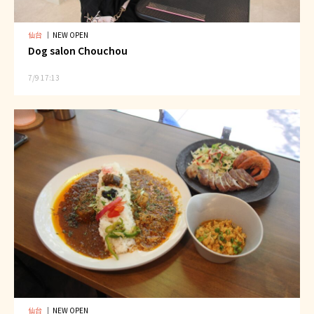
仙台
｜
NEW OPEN
Dog salon Chouchou
7/9 17:13
仙台
｜
NEW OPEN