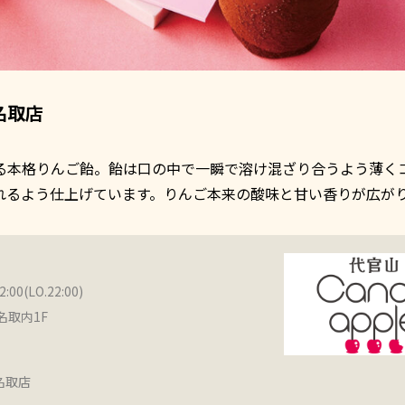
名取店
る本格りんご飴。飴は口の中で一瞬で溶け混ざり合うよう薄く
れるよう仕上げています。りんご本来の酸味と甘い香りが広が
(LO.22:00)
名取内1F
名取店