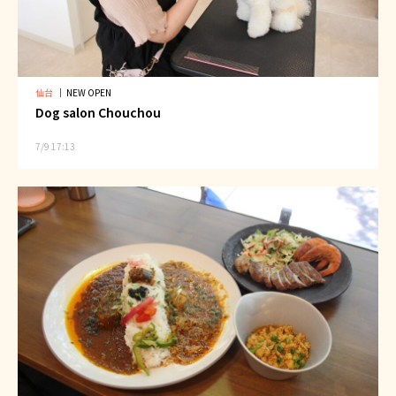
仙台
｜
NEW OPEN
Dog salon Chouchou
7/9 17:13