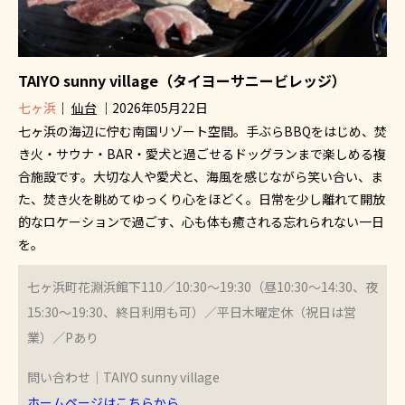
TAIYO sunny village（タイヨーサニービレッジ）
七ヶ浜
｜
仙台
｜2026年05月22日
七ヶ浜の海辺に佇む南国リゾート空間。手ぶらBBQをはじめ、焚
き火・サウナ・BAR・愛犬と過ごせるドッグランまで楽しめる複
合施設です。大切な人や愛犬と、海風を感じながら笑い合い、ま
た、焚き火を眺めてゆっくり心をほどく。日常を少し離れて開放
的なロケーションで過ごす、心も体も癒される忘れられない一日
を。
七ヶ浜町花淵浜館下110／10:30～19:30（昼10:30～14:30、夜
15:30～19:30、終日利用も可）／平日木曜定休（祝日は営
業）／Pあり
問い合わせ｜TAIYO sunny village
ホームページはこちらから