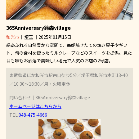
365Anniversary鈴森village
和光市
｜
埼玉
｜2025年01月15日
緑あふれる自然豊かな空間で、毎朝焼きたての焼き菓子やギフ
ト、旬の食材を使ったミルクレープなどのスイーツを提供。見た
目も味もお洒落で美味しい地元で人気のお店の2号店。
東武鉄道ほか和光市駅南口徒歩5分／埼玉県和光市本町13-40
／10:30～18:30／月・火曜定休
問い合わせ｜365Anniversary鈴森village
ホームページはこちらから
TEL:
048-475-4666