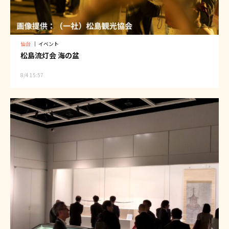
仙台
｜
イベント
松島流灯会 海の盆
8/4 15:57