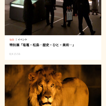
仙台
｜
イベント
特別展「塩竈・松島―歴史・ひと・美術―」
8/4 15:56