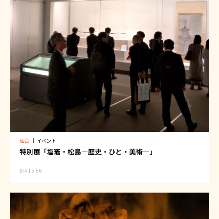
仙台
｜
イベント
特別展「塩竈・松島―歴史・ひと・美術―」
8/4 15:56