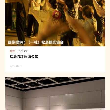
仙台
｜
イベント
松島流灯会 海の盆
8/4 15:57