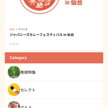
仙台
｜
イベント
ジャパニーズカレーフェスティバル in 仙台
8/3 8:40
Category
巻頭特集
セレクト
グルメ