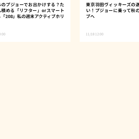
ちのプジョーでお出かけする？た
東京羽田ヴィッキーズの
ん積める「リフター」orスマート
い！プジョーに乗って秋
「208」私の週末アクティブホリ
ブへ
0:00
11/18 12:00