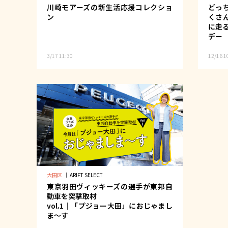
川崎モアーズの新生活応援コレクショ
どっ
ン
くさ
に走る
デー
3/17 11:30
12/16 1
大田区
｜
ARIFT SELECT
東京羽田ヴィッキーズの選手が東邦自
動車を突撃取材
vol.1｜「プジョー大田」におじゃまし
ま〜す