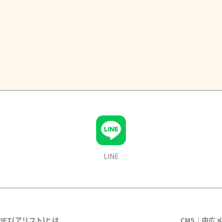
LINE
RIFT(アリフト)とは
CMS｜中広