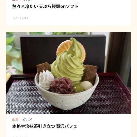
熱々×冷たい 天ぷら饅頭onソフト
7/21 12:00
山形
｜
グルメ
本格宇治抹茶引き立つ 贅沢パフェ