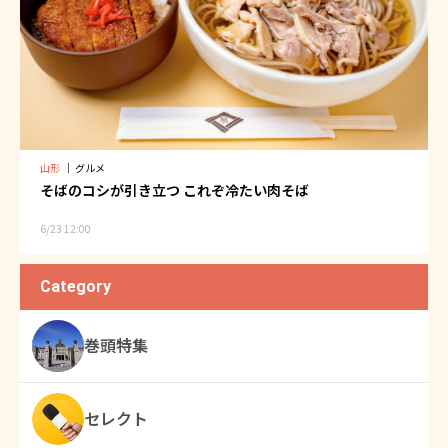
山形
｜
グルメ
そばのコシが引き立つ これぞ冷たい肉そば
6/23 12:00
Category
巻頭特集
セレクト