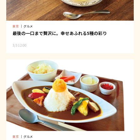
東京
｜
グルメ
最後の一口まで贅沢に。幸せあふれる5種の彩り
3/3 12:00
東京
｜
グルメ