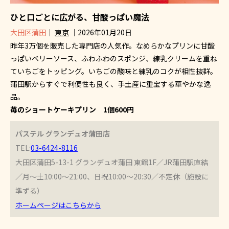
ひと口ごとに広がる、甘酸っぱい魔法
大田区蒲田
｜
東京
｜2026年01月20日
昨年3万個を販売した専門店の人気作。なめらかなプリンに甘酸
っぱいベリーソース、ふわふわのスポンジ、練乳クリームを重ね
ていちごをトッピング。いちごの酸味と練乳のコクが相性抜群。
蒲田駅からすぐで利便性も良く、手土産に重宝する華やかな逸
品。
苺のショートケーキプリン 1個600円
パステル グランデュオ蒲田店
TEL:
03-6424-8116
大田区蒲田5-13-1 グランデュオ蒲田 東館1F／JR蒲田駅直結
／月～土10:00～21:00、日祝10:00～20:30／不定休（施設に
準ずる）
ホームページはこちらから