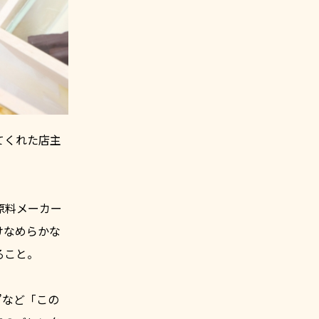
てくれた店主
原料メーカー
けなめらかな
ること。
”など「この