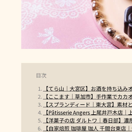
目次
【てら山｜大宮区】お酒を持ち込みオ
【ここます｜草加市】手作業でカカオ
【スプランディード｜東大宮】素材と
【Pâtisserie Angers 上
【洋菓子の店 ダルトワ｜春日部】濃
【自家焙煎 珈琲屋 珈人 千間台東