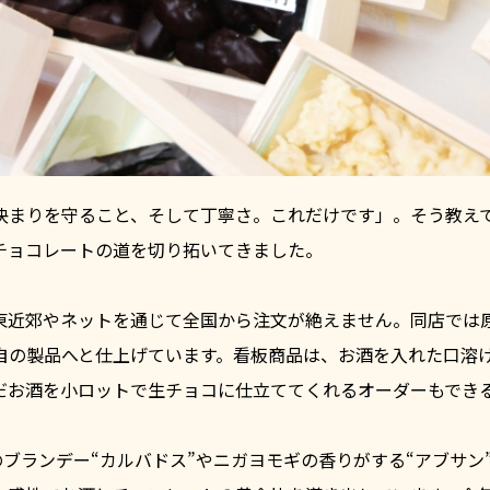
決まりを守ること、そして丁寧さ。これだけです」。そう教え
チョコレートの道を切り拓いてきました。
東近郊やネットを通じて全国から注文が絶えません。同店では
自の製品へと仕上げています。看板商品は、お酒を入れた口溶
だお酒を小ロットで生チョコに仕立ててくれるオーダーもでき
のブランデー“カルバドス”やニガヨモギの香りがする“アブサン