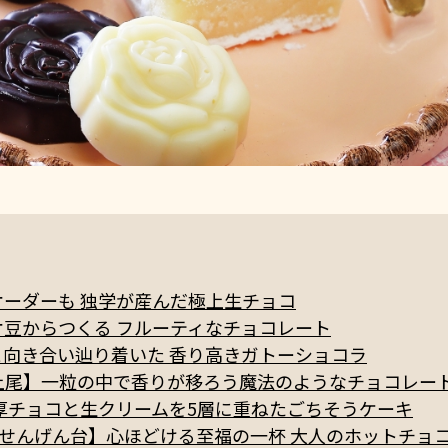
ーダーも 独学が産んだ極上生チョコ
豆からつくる フルーティなチョコレート
向き合い辿り着いた 香り高きガトーショコラ
尾井戸木店｜上尾】一粒の中で香りが移ろう魔法のようなチョコレー
厚チョコと生クリームを5層に重ねたごちそうケーキ
店｜せんげん台】心ほどける至福の一杯 大人のホットチョ