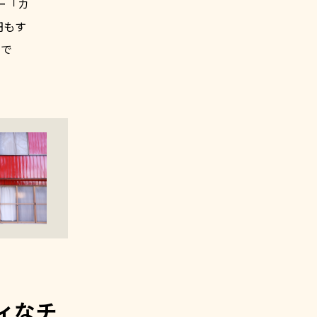
ー「カ
円もす
うで
ィなチ