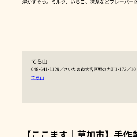
溶かすそう。ミルク、いちご、抹茶などフレーバー
てら山
048-641-1129／さいたま市大宮区堀の内町1-173／1
てら山
【ここます｜草加市】手作