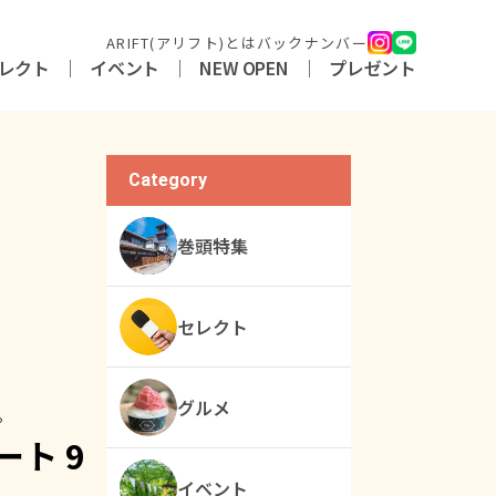
ARIFT(アリフト)とは
バックナンバー
レクト
イベント
NEW OPEN
プレゼント
Category
巻頭特集
セレクト
グルメ
。
ト 9
イベント