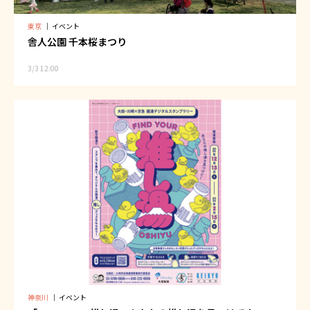
東京
｜
イベント
舎人公園 千本桜まつり
3/3 12:00
神奈川
｜
イベント