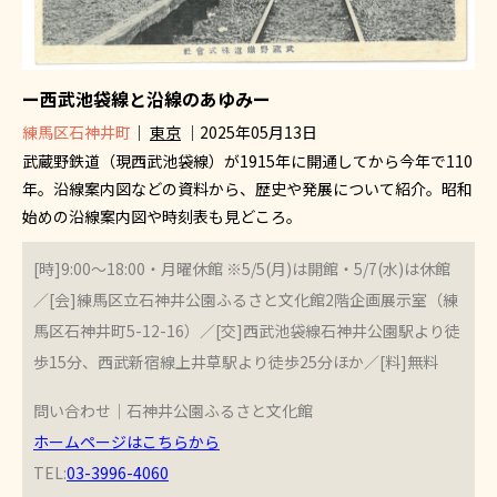
ー西武池袋線と沿線のあゆみー
練馬区石神井町
｜
東京
｜2025年05月13日
武蔵野鉄道（現西武池袋線）が1915年に開通してから今年で110
年。沿線案内図などの資料から、歴史や発展について紹介。昭和
始めの沿線案内図や時刻表も見どころ。
[時]9:00～18:00・月曜休館 ※5/5(月)は開館・5/7(水)は休館
／[会]練馬区立石神井公園ふるさと文化館2階企画展示室（練
馬区石神井町5-12-16）／[交]西武池袋線石神井公園駅より徒
歩15分、西武新宿線上井草駅より徒歩25分ほか／[料]無料
問い合わせ｜石神井公園ふるさと文化館
ホームページはこちらから
TEL:
03-3996-4060