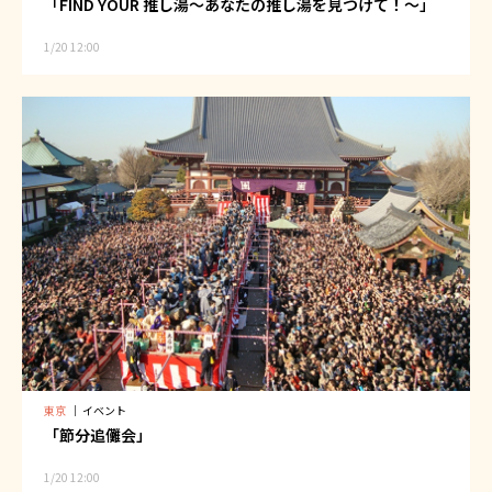
「FIND YOUR 推し湯～あなたの推し湯を見つけて！～」
1/20 12:00
東京
｜
イベント
「節分追儺会」
1/20 12:00