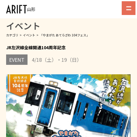
山形
イベント
カテゴリ
>
イベント
>
「やまがた あてらざわ 104フェス」
JR左沢線全線開通104周年記念
EVENT
4/18（土）・19（日）