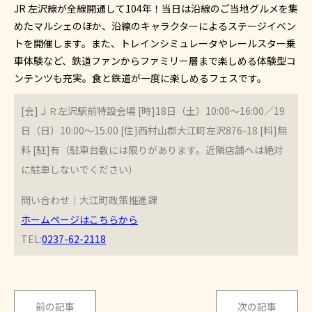
JR 左沢線が全線開通して104年！当日は沿線のご当地グルメを集
めたマルシェのほか、沿線のキャラクターによるステージイベン
トを開催します。また、トレインシミュレータやレールスター乗
車体験など、鉄道ファンからファミリー層まで楽しめる体験型コ
ンテンツも充実。食と鉄道が一度に楽しめるフェスです。
[会]ＪＲ左沢駅前特設会場 [時]18日（土）10:00～16:00／19
日（日）10:00～15:00 [住]西村山郡大江町左沢876-18 [料]無
料 [駐]有（駐車台数には限りがあります。近隣店舗へは絶対
に駐車しないでください）
問い合わせ｜大江町政策推進課
ホームページはこちらから
TEL:
0237-62-2118
前の記事
次の記事