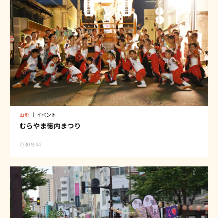
山形
｜
イベント
むらやま徳内まつり
7/30 9:44