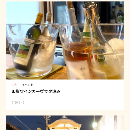
山形
｜
イベント
山形ワインカーヴで夕涼み
7/30 9:45