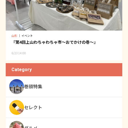
山形
｜
イベント
『第4回上山わちゃわちゃ市〜おでかけの巻〜』
6/23 14:00
Category
巻頭特集
セレクト