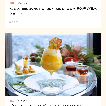
埼玉
｜
イベント
KEYAKIHIROBA MUSIC FOUNTAIN SHOW ～音と光の噴水
ショー～
8/5 9:07
埼玉
｜
イベント
「ソレイユ・ド・マング」～Soleil de Mangue～