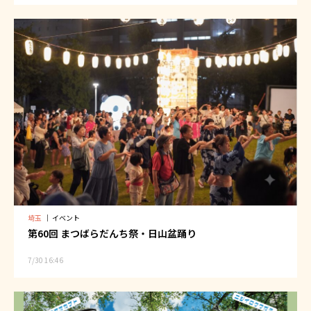
埼玉
｜
イベント
第60回 まつばらだんち祭・日山盆踊り
7/30 16:46