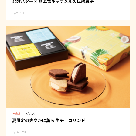
発酵バター× 極上塩キャラメルの伝統菓子
7/24 21:14
神奈川
｜
グルメ
夏限定の爽やかに薫る 生チョコサンド
7/14 12:00