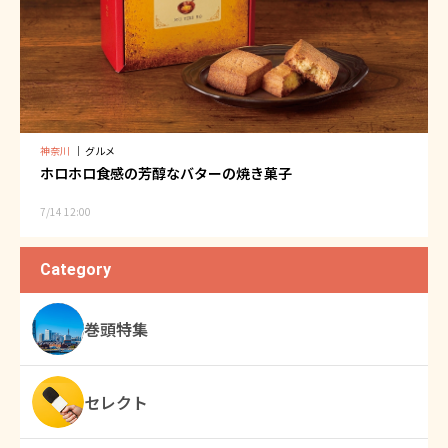
神奈川
｜
グルメ
ホロホロ食感の芳醇なバターの焼き菓子
7/14 12:00
Category
巻頭特集
セレクト