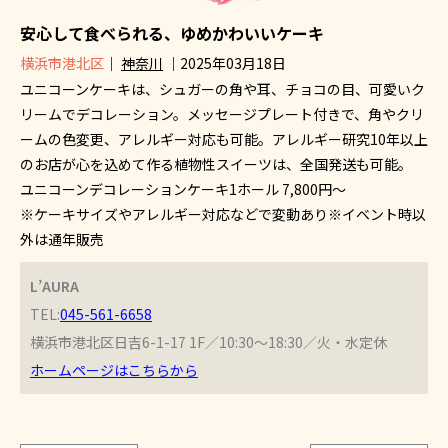
安心して食べられる、ゆめかわいいケーキ
横浜市港北区
｜
神奈川
｜2025年03月18日
ユニコーンケーキは、シュガーの角や耳、チョコの目、可愛いク
リームでデコレーション。メッセージプレート付きで、角やクリ
ームの色変更、アレルギー対応も可能。アレルギー研究10年以上
のお店が心を込めて作る植物性スイーツは、全国発送も可能。
ユニコーンデコレーションケーキ1ホール 7,800円～
※ケーキサイズやアレルギー対応などで変動あり※イベント時以
外は通年販売
L’AURA
TEL:
045-561-6658
横浜市港北区日吉6-1-17 1F／10:30～18:30／火・水定休
ホームページはこちらから