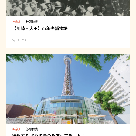
神奈川
｜
巻頭特集
【川崎・大田】百年老舗物語
5/19 12:30
神奈川
｜
巻頭特集
進化する 横浜の景色をアップデート！