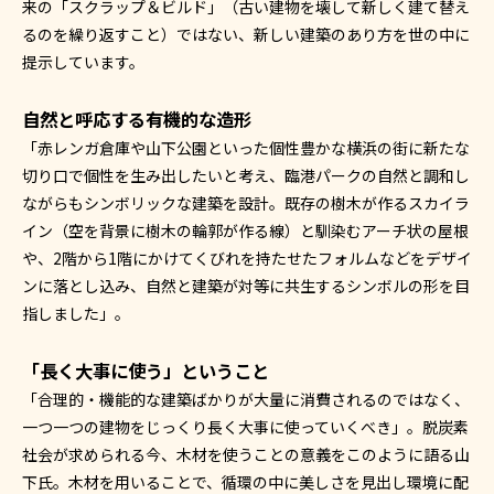
来の「スクラップ＆ビルド」（古い建物を壊して新しく建て替え
るのを繰り返すこと）ではない、新しい建築のあり方を世の中に
提示しています。
自然と呼応する有機的な造形
「赤レンガ倉庫や山下公園といった個性豊かな横浜の街に新たな
切り口で個性を生み出したいと考え、臨港パークの自然と調和し
ながらもシンボリックな建築を設計。既存の樹木が作るスカイラ
イン（空を背景に樹木の輪郭が作る線）と馴染むアーチ状の屋根
や、2階から1階にかけてくびれを持たせたフォルムなどをデザイ
ンに落とし込み、自然と建築が対等に共生するシンボルの形を目
指しました」。
「長く大事に使う」ということ
「合理的・機能的な建築ばかりが大量に消費されるのではなく、
一つ一つの建物をじっくり長く大事に使っていくべき」。脱炭素
社会が求められる今、木材を使うことの意義をこのように語る山
下氏。木材を用いることで、循環の中に美しさを見出し環境に配