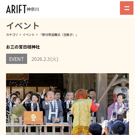
神奈川
イベント
カテゴリ
>
イベント
>
「節分祭追儺式（豆撒き）」
お三の宮日枝神社
EVENT
2026.2.3(火)