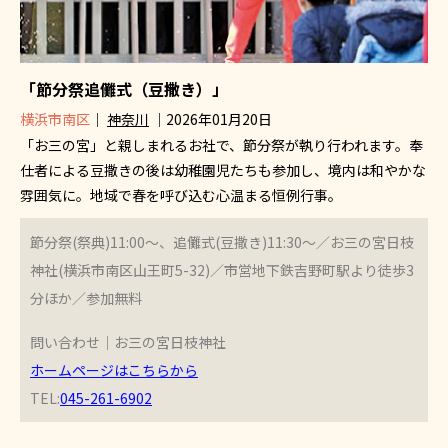
「節分祭追儺式（豆撒き）」
横浜市南区
｜
神奈川
｜2026年01月20日
「お三の宮」と親しまれるお社で、節分祭が執り行われます。奉
仕者による豆撒きの後は幼稚園児たちも参加し、境内は和やかな
雰囲気に。地域で春を呼び込む心温まる恒例行事。
節分祭(祭典)11:00～、追儺式(豆撒き)11:30～／お三の宮日枝
神社(横浜市南区山王町5-32)／市営地下鉄吉野町駅より徒歩3
分ほか／参加無料
問い合わせ｜お三の宮日枝神社
ホームページはこちらから
TEL:
045-261-6902